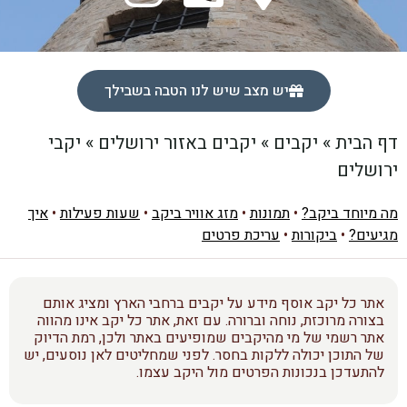
יש מצב שיש לנו הטבה בשבילך
דף הבית
»
יקבים
»
יקבים באזור ירושלים
»
יקבי
ירושלים
מה מיוחד ביקב?
•
תמונות
•
מזג אוויר ביקב
•
שעות פעילות
•
איך
מגיעים?
•
ביקורות
•
עריכת פרטים
אתר כל יקב אוסף מידע על יקבים ברחבי הארץ ומציג אותם
בצורה מרוכזת, נוחה וברורה. עם זאת, אתר כל יקב אינו מהווה
אתר רשמי של מי מהיקבים שמופיעים באתר ולכן, רמת הדיוק
של התוכן יכולה ללקות בחסר. לפני שמחליטים לאן נוסעים, יש
להתעדכן בנכונות הפרטים מול היקב עצמו.