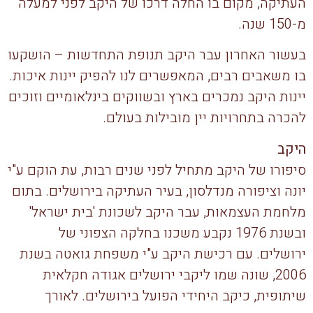
העתיקה, מקום בו החלה דרכו של היקב לפני למעלה
מ-150 שנה.
בעשור האחרון עבר היקב תנופת התחדשות – הושקעו
בו משאבים רבים, המאפשרים לנו להפיק יינות איכות.
יינות היקב נמכרים בארץ ובשווקים בינלאומיים וזוכים
להכרה בתחרויות יין מובילות בעולם.
היקב
סיפורו של היקב מתחיל לפני שנים רבות, עת הוקם ע"י
יונה וציפורה מנדלסון, בעיר העתיקה בירושלים. בתום
מלחמת העצמאות, עבר היקב לשכונת 'בית ישראל'
ובשנת 1976 נקבע משכנו בחלקה הצפוני של
ירושלים. עם רכישת היקב ע"י משפחת גואטה בשנת
2006, שונה שמו ליקבי ירושלים אגודה חקלאית
שיתופית, כיקב היחידי הפועל בירושלים. לאורך