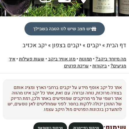
יש מצב שיש לנו הטבה בשבילך
דף הבית
»
יקבים
»
יקבים בצפון
»
יקב אכזיב
מה מיוחד ביקב?
•
תמונות
•
מזג אוויר ביקב
•
שעות פעילות
•
איך
מגיעים?
•
ביקורות
•
עריכת פרטים
אתר כל יקב אוסף מידע על יקבים ברחבי הארץ ומציג אותם
בצורה מרוכזת, נוחה וברורה. עם זאת, אתר כל יקב אינו מהווה
אתר רשמי של מי מהיקבים שמופיעים באתר ולכן, רמת הדיוק
של התוכן יכולה ללקות בחסר. לפני שמחליטים לאן נוסעים, יש
להתעדכן בנכונות הפרטים מול היקב עצמו.
שיתוף:
שיתוף בפייסבוק
שיתוף בווטסאפ