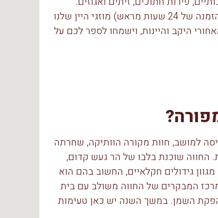
מרחים איכותיים, פירות חתוכים, זיתים ואגוזים.
לאורחים הטבעוניים נגיש גבינות טבעוניות איכותיות (בהזמנה של 24 שעות מראש) מוזגי היין שלנו
חורי היקב והיינות, וישמחו לספר לכם על
פורה?
סמוך לכניסה למושב, חוות מקורה הוותיקה, שחרתה
 החווה שוכנת בלבו של הר געש קדום,
גוון גידולים חקלאיים, החשוב בהם הוא
רכז המבקרים של החווה משולב עם בית
הפקת השמן. במשך השנה יש כאן טעימות