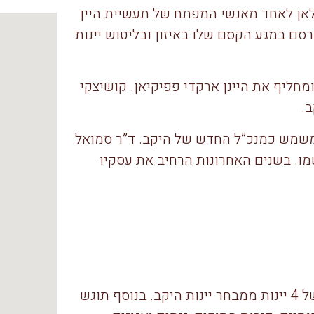
ולאן לאחד מאנשי המפתח של תעשיית היין
סם במגע הקסם שלו באיזון ובליטוש יינות
ורה ומחליף את היינן ארקדי פפיקיאן. קושיצקי
ב.
מאז משמש כמנכ”ל החדש של היקב. ד”ר סמואל
ו. בשנים האחרונות הרחיב את עסקיו
במפגשי היין מוגשות מזיגות של 4 יינות ממבחר יינות היקב. בנוסף תוגש