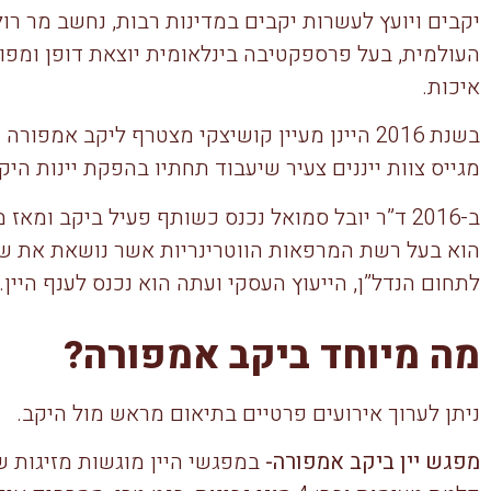
יקבים ויועץ לעשרות יקבים במדינות רבות, נחשב מר ר
העולמית, בעל פרספקטיבה בינלאומית יוצאת דופן ומפור
איכות.
בשנת 2016 היינן מעיין קושיצקי מצטרף ליקב אמפ
מגייס צוות ייננים צעיר שיעבוד תחתיו בהפקת יינות היק
ב-2016 ד”ר יובל סמואל נכנס כשותף פעיל ביקב ו
הוא בעל רשת המרפאות הווטרינריות אשר נושאת את שמ
לתחום הנדל”ן, הייעוץ העסקי ועתה הוא נכנס לענף היין.
מה מיוחד ביקב אמפורה?
ניתן לערוך אירועים פרטיים בתיאום מראש מול היקב.
מפגש יין ביקב אמפורה-