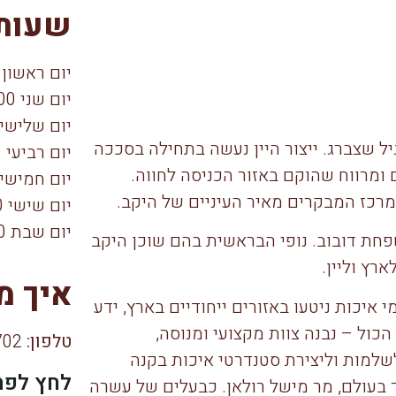
שעות 
יום ראשון 10:00–18:00
יום שני 10:00–18:00
יום שלישי 10:00–8:00
 גיא רילוב והיינן גיל שצברג. ייצור היין נעשה בתחילה בסככה
יום רביעי 10:00–23:00
ומרווח שהוקם באזור הכניסה לחווה.
יום חמישי 10:00–3:00ֿ
 מרכז המבקרים מאיר העיניים של היקב.
יום שישי 10:00–18:00
יום שבת 10:00–20:30
קב משפחת דובוב. נופי הבראשית בהם שוכן היקב
רץ וליין.
איך מ
איכות ניטעו באזורים ייחודיים בארץ, ידע
 הכול – נבנה צוות מקצועי ומנוסה,
טלפון:
04-984-0702
שלמות וליצירת סטנדרטי איכות בקנה
לחץ לפת
ך בעולם, מר מישל רולאן. כבעלים של עשרה