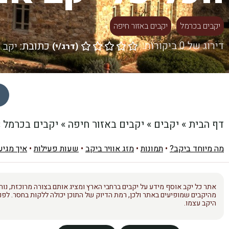
יקבים בכרמל
יקבים באזור חיפה
דירוג של 0 ביקורות:
כתובת:
יקב א
(
דרג/י
)





דף הבית
»
יקבים
»
יקבים באזור חיפה
»
יקבים בכרמל
»
מה מיוחד ביקב?
•
תמונות
•
מזג אוויר ביקב
•
שעות פעילות
•
איך מגיע
אתר כל יקב אוסף מידע על יקבים ברחבי הארץ ומציג אותם בצורה מרוכזת, נוחה
מהיקבים שמופיעים באתר ולכן, רמת הדיוק של התוכן יכולה ללקות בחסר. לפני
היקב עצמו.