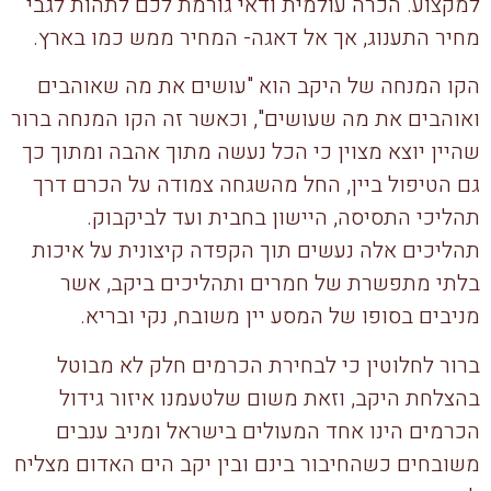
למקצוע. הכרה עולמית ודאי גורמת לכם לתהות לגבי
מחיר התענוג, אך אל דאגה- המחיר ממש כמו בארץ.
הקו המנחה של היקב הוא "עושים את מה שאוהבים
ואוהבים את מה שעושים", וכאשר זה הקו המנחה ברור
שהיין יוצא מצוין כי הכל נעשה מתוך אהבה ומתוך כך
גם הטיפול ביין, החל מהשגחה צמודה על הכרם דרך
תהליכי התסיסה, היישון בחבית ועד לביקבוק.
תהליכים אלה נעשים תוך הקפדה קיצונית על איכות
בלתי מתפשרת של חמרים ותהליכים ביקב, אשר
מניבים בסופו של המסע יין משובח, נקי ובריא.
ברור לחלוטין כי לבחירת הכרמים חלק לא מבוטל
בהצלחת היקב, וזאת משום שלטעמנו איזור גידול
הכרמים הינו אחד המעולים בישראל ומניב ענבים
משובחים כשהחיבור בינם ובין יקב הים האדום מצליח