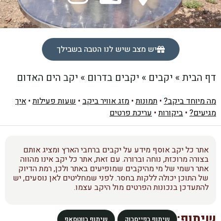
יש מצב שיש לנו הטבה בשבילך
דף הבית
»
יקבים
»
יקבים בדרום
»
יקב הים האדום
מה מיוחד ביקב?
•
תמונות
•
מזג אוויר ביקב
•
שעות פעילות
•
איך
מגיעים?
•
ביקורות
•
עריכת פרטים
אתר כל יקב אוסף מידע על יקבים ברחבי הארץ ומציג אותם
בצורה מרוכזת, נוחה וברורה. עם זאת, אתר כל יקב אינו מהווה
אתר רשמי של מי מהיקבים שמופיעים באתר ולכן, רמת הדיוק
של התוכן יכולה ללקות בחסר. לפני שמחליטים לאן נוסעים, יש
להתעדכן בנכונות הפרטים מול היקב עצמו.
שיתוף:
שיתוף בפייסבוק
שיתוף בווטסאפ