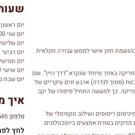
שעות 
יום ראשון 9:00–16:00
יום שני 9:00–16:00
יום שלישי 9:00–6:00
צמון ושרית חגג׳ כהגשמת חזון אישי לממש עבודה חקלאית
יום רביעי 9:00–16:00
יום חמישי 9:00–6:00
יום שישי 9:00–16:00
ריקה באזור מיוחד שנקרא “דרך היין”. שם
יום שבת ס
 (סמוך לגדרה) ארבע זנים עיקריים של
אפריקה. כך למעשה התחיל סיפורו של יקב
איך מ
במינימום ריסוסים ושילוב מקסימלי של
טלפון:
054-445-4646
מזיקים בעזרת אמצעים ביוטכנולוגים.
לחץ לפת