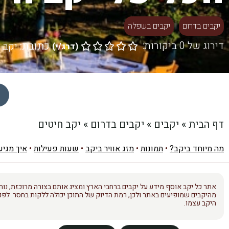
יקבים בדרום
יקבים בשפלה
דירוג של 0 ביקורות:
כתובת:
יקב 
(
דרג/י
)





דף הבית
»
יקבים
»
יקבים בדרום
»
יקב חיטים
מה מיוחד ביקב?
•
תמונות
•
מזג אוויר ביקב
•
שעות פעילות
•
איך מגיע
אתר כל יקב אוסף מידע על יקבים ברחבי הארץ ומציג אותם בצורה מרוכזת, נוחה
מהיקבים שמופיעים באתר ולכן, רמת הדיוק של התוכן יכולה ללקות בחסר. לפני
היקב עצמו.