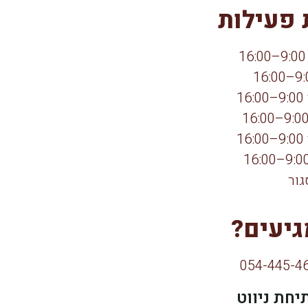
פעילות
1
1
גור
גיעים?
יחת ניווט