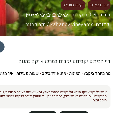
יקבים במרכז
יקבים בשפלה
דירוג של 0 ביקורות:
(
דרג/י
)





כתובת:
kahanov vineyards / יקב כהנוב
דף הבית
»
יקבים
»
יקבים במרכז
»
יקב כהנוב
מה מיוחד ביקב?
•
תמונות
•
מזג אוויר ביקב
•
שעות פעילות
•
איך מגיע
אתר כל יקב אוסף מידע על יקבים ברחבי הארץ ומציג אותם בצורה מרוכזת, נוחה
מהיקבים שמופיעים באתר ולכן, רמת הדיוק של התוכן יכולה ללקות בחסר. לפני
היקב עצמו.