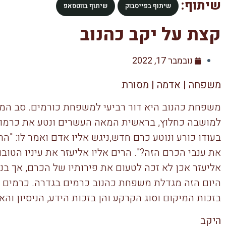
שיתוף:
שיתוף בפייסבוק
שיתוף בווטסאפ
קצת על יקב כהנוב
נובמבר 17, 2022
משפחה | אדמה | מסורת
משפחת כהנוב היא דור רביעי למשפחת כורמים. סב המש
למושבה כחלוץ, בראשית המאה העשרים ונטע את כרמו 
בעודו כורע ונוטע כרם חדש,ניגש אליו אדם ואמר לו: "
את ענבי הכרם הזה?". הרים אליו אליעזר את עיניו הטובות 
אליעזר אכן לא זכה לטעום את פירותיו של הכרם, אך בנו,
היום הזה מגדלת משפחת כהנוב כרמים בגדרה. כרמים א
בזכות המיקום וסוג הקרקע והן בזכות הידע, הניסיון ו
היקב