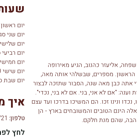
שעות 
יום ראשון 
יום שני סג
יום שלישי 
יום רביעי 
יום חמישי 
פחה, אליעזר כהנוב, הגיע מאירופה
יום שישי 10:00–15:00
הראשון. מספרים, שבשלהי אותה מאה,
יום שבת ס
הרי אתה כבן מאה שנה, הסבור שתזכה לבצור
וענה: "אם לא אני, בני. אם לא בני, נכדי".
איך מ
 נכדו ונינו זכו. הם המשיכו בדרכו ועד עצם
לה הינם הטובים והמשובחים בארץ - הן
טלפון:
052-252-3721
האהבה, שהם מנת חלקם.
לחץ לפת