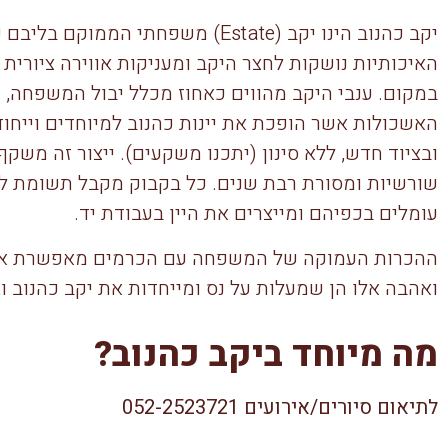
יקב כהנוב הינו יקב (Estate) משפחתי
האיכותיות נושקות לחצר היקב ומעניקות אווירה ציורית
במקום. ענבי היקב מהווים כאחוז מכלל יבול המשפחה,
האשכולות אשר הופכת את יינות כהנוב למיוחדים וייחוד
ובציוד חדש, ללא סינון (יתכנו משקעים). ייצור זה משקף
שורשיות ומסורת רבת שנים. כל בקבוק מקבל תשומת ל
עומלים בכפיהם ומייצרים את היין בעבודת יד.
ההכרות העמוקה של המשפחה עם הכרמים מאפשרת אינטי
ואהבה אלו הן שמעלות על נס ומייחדות את יקב כהנוב ואת
מה מיוחד ביקב כהנוב?
לתיאום סיורים/אירועים 052-2523721