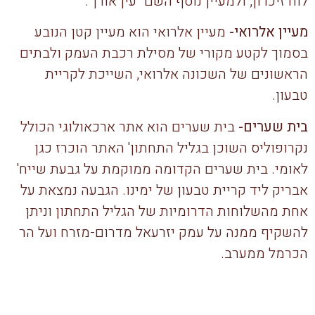
לוח זיכרון, ולמעיין נוסף השם "עין אורן".
מעיין אלרואי-
מעיין אלרואי הוא מעיין קטן הנובע
בסמוך לקטע מקורי של מסילת רכבת העמק ולבתים
הראשונים של השכונה אלרואי, השייכת לקריית
טבעון.
בית שערים-
בית שערים הוא אתר ארכאולוגי הכולל
נקרופוליס השוכן בגליל התחתון' האתר הוכרז כגן
לאומי. בית שערים הקדומה ממוקמת על גבעת שייח'
אבריק ליד קריית טבעון של ימינו. הגבעה נמצאת על
אחת מהשלוחות הדרומיות של הגליל התחתון וניתן
להשקיף ממנה על עמק יזרעאל מדרום-מזרח ועל הר
הכרמל ממערב.