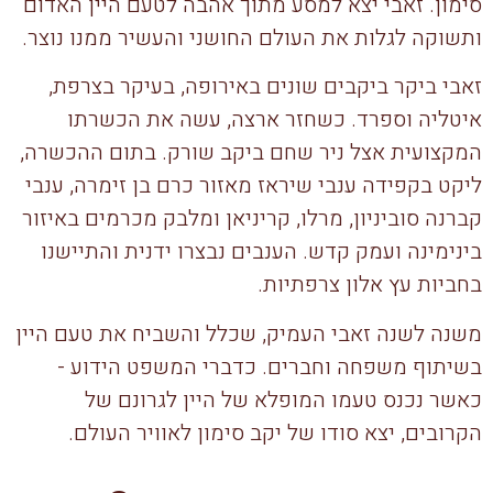
סימון. זאבי יצא למסע מתוך אהבה לטעם היין האדום
ותשוקה לגלות את העולם החושני והעשיר ממנו נוצר.
זאבי ביקר ביקבים שונים באירופה, בעיקר בצרפת,
איטליה וספרד. כשחזר ארצה, עשה את הכשרתו
המקצועית אצל ניר שחם ביקב שורק. בתום ההכשרה,
ליקט בקפידה ענבי שיראז מאזור כרם בן זימרה, ענבי
קברנה סוביניון, מרלו, קריניאן ומלבק מכרמים באיזור
בינימינה ועמק קדש. הענבים נבצרו ידנית והתיישנו
בחביות עץ אלון צרפתיות.
​משנה לשנה זאבי העמיק, שכלל והשביח את טעם היין
בשיתוף משפחה וחברים. כדברי המשפט הידוע -
כאשר נכנס טעמו המופלא של היין לגרונם של
הקרובים, יצא סודו של יקב סימון לאוויר העולם.