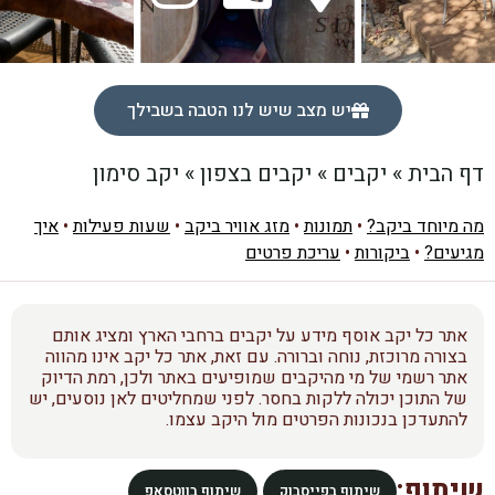
יש מצב שיש לנו הטבה בשבילך
דף הבית
»
יקבים
»
יקבים בצפון
»
יקב סימון
מה מיוחד ביקב?
•
תמונות
•
מזג אוויר ביקב
•
שעות פעילות
•
איך
מגיעים?
•
ביקורות
•
עריכת פרטים
אתר כל יקב אוסף מידע על יקבים ברחבי הארץ ומציג אותם
בצורה מרוכזת, נוחה וברורה. עם זאת, אתר כל יקב אינו מהווה
אתר רשמי של מי מהיקבים שמופיעים באתר ולכן, רמת הדיוק
של התוכן יכולה ללקות בחסר. לפני שמחליטים לאן נוסעים, יש
להתעדכן בנכונות הפרטים מול היקב עצמו.
שיתוף:
שיתוף בפייסבוק
שיתוף בווטסאפ