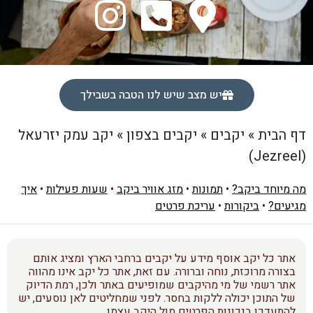
יש מצב שיש לנו הטבה בשבילך
דף הבית
»
יקבים
»
יקבים בצפון
»
יקב עמק יזרעאל
(Jezreel)
מה מיוחד ביקב?
•
תמונות
•
מזג אוויר ביקב
•
שעות פעילות
•
איך
מגיעים?
•
ביקורות
•
עריכת פרטים
אתר כל יקב אוסף מידע על יקבים ברחבי הארץ ומציג אותם
בצורה מרוכזת, נוחה וברורה. עם זאת, אתר כל יקב אינו מהווה
אתר רשמי של מי מהיקבים שמופיעים באתר ולכן, רמת הדיוק
של התוכן יכולה ללקות בחסר. לפני שמחליטים לאן נוסעים, יש
להתעדכן בנכונות הפרטים מול היקב עצמו.