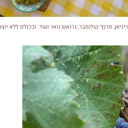
יניאן, פרנץ׳ קולומבר, גרנאש נואר ועוד. ובכולם ללא יו