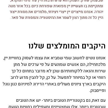
שבעמק שורק. העמק הוא ערש תרבות היין עוד מימי המקרא,
ומתקיימת בו תעשיית יין מפוארת שפורחת כיום בכל אזור מטה
יהודה. אנחנו מייצרים יין ייצרי ויצירתי, מלמדים את מסורת ייצור
היין כל זה מתוך רצון לשמר את ההיסטוריה והמסורת של פאר.
היקבים המומלצים שלנו
אנחנו נוטים לחשוב שמי שמביא את עצמו לעסוק בחוויית יין,
מלכתחילה, הם אנשים שמונעים על פי ערכים של מתן
שירות והנאה ללקוחותיהם שכן לא מדובר בתחום כל כך
רווחי או קל במיוחד לתפעול. על כן, קל להבין מדוע לרוב
היקבים בארץ ציונים מעולים באתרי הדירוג למיניהם כגון גוגל
ופייסבוק.
עם זאת, גם בקטגוריית הטובים ביותר- יש את הטובים
שבטובים ביותר, אלו שמצטיינים ומעפילים בחוויות הטעם,