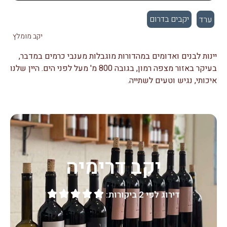
יקבים בדרום
ערד
יקב מומלץ
יינות לבנים ואדומים במהדורות מוגבלות מענבי כרמים במדבר,
בעיקר באזור מצפה רמון, בגובה 800 מ' מעל לפני הים. היין שלנו
איכותי, נגיש וטעים לשתייה.
יקב דרימיה
דירוג לפי 2 ביקורות:




