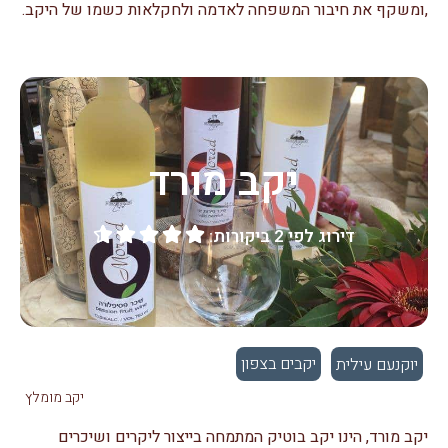
,ומשקף את חיבור המשפחה לאדמה ולחקלאות כשמו של היקב.
יקב מורד
דירוג לפי 2 ביקורות:





יקבים בצפון
יוקנעם עילית
יקב מומלץ
יקב מורד, הינו יקב בוטיק המתמחה בייצור ליקרים ושיכרים