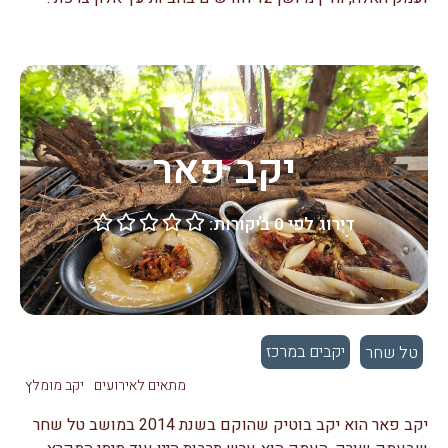
יקב פאר
דירוג לפי 0 ביקורות:





יקבים במרכז
טל שחר
מתאים לאירועים
יקב מומלץ
יקב פאר הוא יקב בוטיק שהוקם בשנת 2014 במושב טל שחר