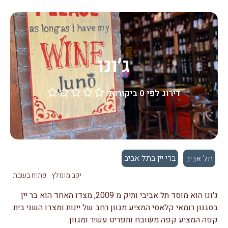
ג׳ונו
דירוג לפי 0 ביקורות:





ברי יין בתל אביב
תל אביב
יקב מומלץ
פתוח בשבת
ג'ונו הוא מוסד תל אביבי ותיק מ 2009, מצדו האחד הוא בר יין
בסגנון רומאי קלאסי המציע מגוון רחב של יינות ומצדו השני בית
קפה המציע קפה משובח ותפריט עשיר ומגוון.