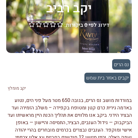
יקב רביב
דירוג לפי 0 ביקורות:





נס הרים
יקבים באזור בית שמש
יקב מומלץ
במורדות מושב נס הרים, בגובה 650 מטר מעל פני הים, נטוע
באדמה גירית כרם קטן ומטופח בקפידה – משלב הזמירה ועד
הבציר הידני. ביקב אנו מלווים את תהליך הכנת היין מראשיתו ועד
הביקבוק — גידול הענבים, הבציר, התסיסה והיישון — באופן
אישי ומוקפד. הענבים נבצרים בכרמים מובחרים בהרי יהודה
ועמק האלה, והיין מיושן 12 חודשים בחביות עץ אלון צרפתי.