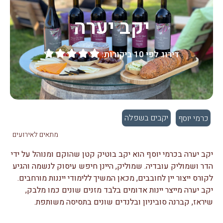
יקב יערה
דירוג לפי 10 ביקורות:





יקבים בשפלה
כרמי יוסף
מתאים לאירועים
יקב יערה בכרמי יוסף הוא יקב בוטיק קטן שהוקם ומנוהל על ידי
הדר ושמוליק עובדיה. שמוליק, היינן חיפש עיסוק לנשמה והגיע
לקורס ייצור יין לחובבים, מכאן המשיך ללימודי ייננות מורחבים.
יקב יערה מייצר יינות אדומים בלבד מזנים שונים כמו מלבק,
שיראז, קברנה סוביניון ובלנדים שונים בתסיסה משותפת.