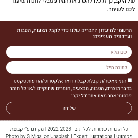
של היקב, כך תוכלו להשיג את המידע מבלי לחכות שיענו
לכם לשיחה.
הרשמו למועדון החברים שלנו כדי לקבל הצעות, הטבות
ועדכונים מעניינים:
הנני מאשר/ת קבלת קבלת דואר אלקטרוני/הודעות טקסט
בדבר מוצרים, הטבות, מבצעים, חומרים שיווקיים ו/או כל חומר
פרסומי אחר מאת אתר 'כל יקב'
שליחה
כל הזכויות שמורות לכל יקב | 2022-2023 | מקודם ע"י קבוצת
מקומונט | Photo by
Expert illustrations
|
Unsplash
on
S Migaj