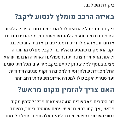
ביקורת משלכם.
באיזה הרכב מומלץ לנסוע ליקב?
ביקור ביקב יוכל להתאים לכל הרכב שתבחרו. זו יכולה להיות
הזדמנות מצוינת ונעימה למפגש משפחתי, מפגש עם חברים
או חברות, או אפילו דייט רומנטי עם בן או בת הזוג שלכם.
יקב הוא מקום שמגיעים אליו כדי לקבל מפלט מהשגרה
ולהנות מהאוויר הצח, היינות המעולים והאווירה הרגועה שהוא
מציע. בנוסף לאלה, ניתן לקיים ביקב אירועים מכל מיני סוגים.
החל מסגירת שולחן וסיור למסיבת רווקות מגניבה וייחודית
ועד סגירת היקב כולו למטרת אירוע משפחתי רחב יותר.
האם צריך להזמין מקום מראש?
רוב היקבים מאפשרים הגעה עצמאית מבלי להזמין מקום
מראש, אך קחו בחשבון שיש ימים עמוסים ביותר, במיוחד
בסוף השבוע, בשישי ושבת. לימים אלה תמיד מומלץ לתאם