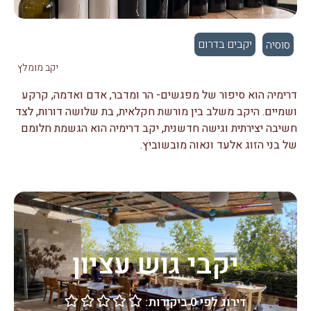
יקבים בדרום
סוסיה
יקב מומלץ
דרימיה הוא סיפור של מפגשים- הר ומדבר, אדם ואדמה, קרקע
ושמיים. היקב משלב בין מורשת חקלאית, בת שלושה דורות, לצד
חשיבה יצירתית וגישה חדשנית, יקב דרימיה הוא הגשמת חלומם
של בני הזוג אלעד ונאוה מובשוביץ.
יקבי גוש עציון
דירוג לפי 0 ביקורות:




