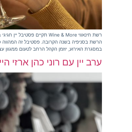
רשת חינאווי Wine & More תק
במסגרת האירוע, יוזמן הקהל הרחב לטעום ממגוון עצ
ערב יין עם רוני כהן ארזי 