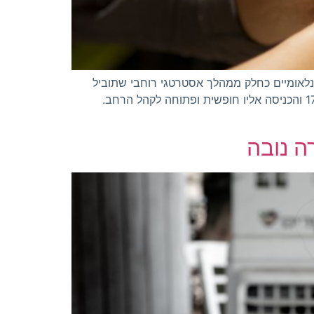
ומיים ובינלאומיים כחלק ממהלך אסטרטגי רוחבי שתוביל
הרשת בסניפיה בשנה הקרובה. פסטיבל זה המהווה סנונית ראשונה, יתקיים ביום ה', ה-22 ביוני 2023 החל מהשעה 17:00 והכניסה אליו חופשית ופתוחה לקהל הרחב.
ה נובה